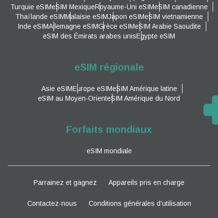
Turquie eSIM
eSIM Mexique
Royaume-Uni eSIM
eSIM canadienne
Thaïlande eSIM
Malaisie eSIM
Japon eSIM
eSIM vietnamienne
Inde eSIM
Allemagne eSIM
Grèce eSIM
eSIM Arabie Saoudite
eSIM des Émirats arabes unis
Egypte eSIM
eSIM régionale
Asie eSIM
Europe eSIM
eSIM Amérique latine
eSIM au Moyen-Orient
eSIM Amérique du Nord
Forfaits mondiaux
eSIM mondiale
Parrainez et gagnez
Appareils pris en charge
Contactez-nous
Conditions générales d’utilisation