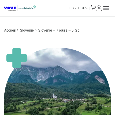
Cart
Mon com
Unlimited Data
Unlimited Data
Unlimited Data
Unlimited Data
FR
EUR
Accueil
Slovénie
Slovénie – 7 jours – 5 Go