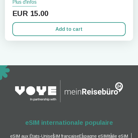
Plus d'infos
EUR
15.00
Add to cart
eSIM internationale populaire
eSIM aux États-Unis
eSIM française
Espagne eSIM
Italie eSIM