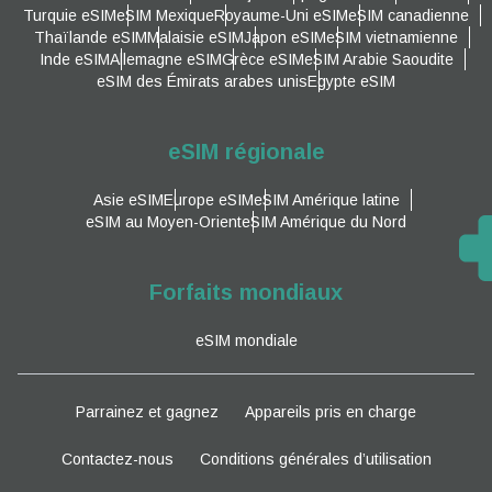
Turquie eSIM
eSIM Mexique
Royaume-Uni eSIM
eSIM canadienne
Thaïlande eSIM
Malaisie eSIM
Japon eSIM
eSIM vietnamienne
Inde eSIM
Allemagne eSIM
Grèce eSIM
eSIM Arabie Saoudite
eSIM des Émirats arabes unis
Egypte eSIM
eSIM régionale
Asie eSIM
Europe eSIM
eSIM Amérique latine
eSIM au Moyen-Orient
eSIM Amérique du Nord
Forfaits mondiaux
eSIM mondiale
Parrainez et gagnez
Appareils pris en charge
Contactez-nous
Conditions générales d’utilisation