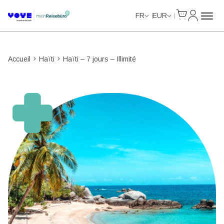
Cart
Mon com
Unlimited Data
Unlimited Data
Unlimited Data
Unlimited Data
FR
EUR
Accueil
Haïti
Haïti – 7 jours – Illimité