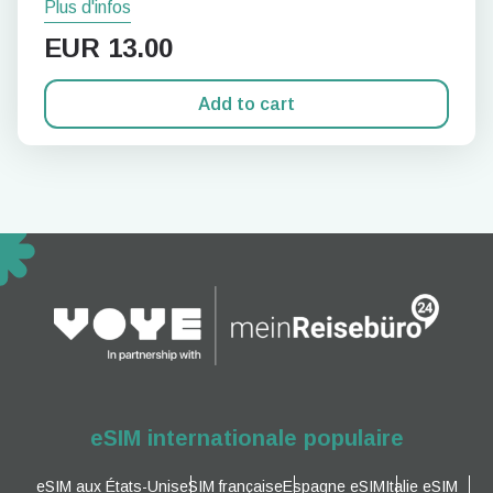
Plus d'infos
EUR
13.00
Add to cart
eSIM internationale populaire
eSIM aux États-Unis
eSIM française
Espagne eSIM
Italie eSIM