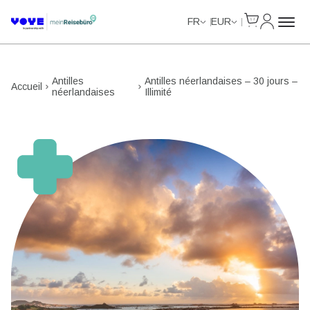
Cart
Mon com
Unlimited Data
Unlimited Data
Unlimited Data
Unlimited Data
FR
EUR
Antilles
Antilles néerlandaises – 30 jours –
Accueil
néerlandaises
Illimité