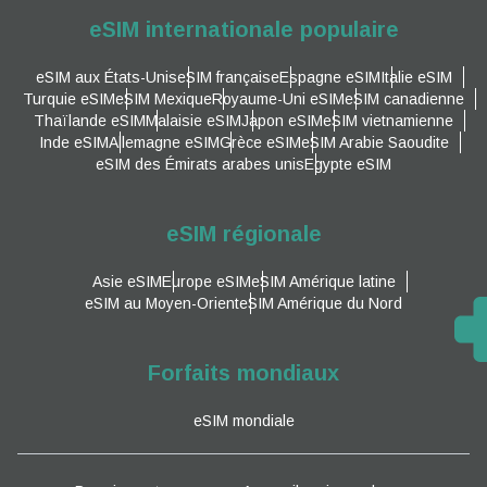
eSIM internationale populaire
eSIM aux États-Unis
eSIM française
Espagne eSIM
Italie eSIM
Turquie eSIM
eSIM Mexique
Royaume-Uni eSIM
eSIM canadienne
Thaïlande eSIM
Malaisie eSIM
Japon eSIM
eSIM vietnamienne
Inde eSIM
Allemagne eSIM
Grèce eSIM
eSIM Arabie Saoudite
eSIM des Émirats arabes unis
Egypte eSIM
eSIM régionale
Asie eSIM
Europe eSIM
eSIM Amérique latine
eSIM au Moyen-Orient
eSIM Amérique du Nord
Forfaits mondiaux
eSIM mondiale