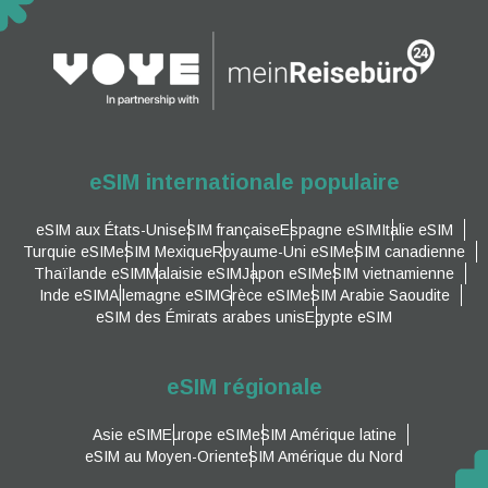
eSIM internationale populaire
eSIM aux États-Unis
eSIM française
Espagne eSIM
Italie eSIM
Turquie eSIM
eSIM Mexique
Royaume-Uni eSIM
eSIM canadienne
Thaïlande eSIM
Malaisie eSIM
Japon eSIM
eSIM vietnamienne
Inde eSIM
Allemagne eSIM
Grèce eSIM
eSIM Arabie Saoudite
eSIM des Émirats arabes unis
Egypte eSIM
eSIM régionale
Asie eSIM
Europe eSIM
eSIM Amérique latine
eSIM au Moyen-Orient
eSIM Amérique du Nord