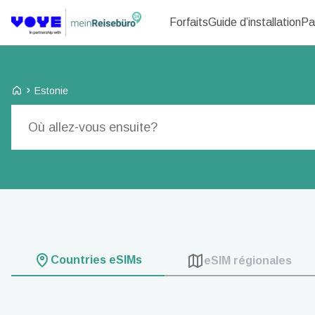
Forfaits
Guide d’installation
Pa
Voye Homepage
Estonie
Forfaits de recherche
Countries eSIMs
eSIM régionales