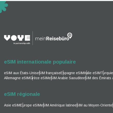
EUR 
ية
PHP 
AUD 
P
GBP -
eSIM internationale populaire
T
eSIM aux États-Unis
eSIM française
Espagne eSIM
Italie eSIM
Turqui
Allemagne eSIM
Grèce eSIM
eSIM Arabie Saoudite
eSIM des Émirats 
ILS -
eSIM régionale
NZD 
Asie eSIM
Europe eSIM
eSIM Amérique latine
eSIM au Moyen-Orient
e