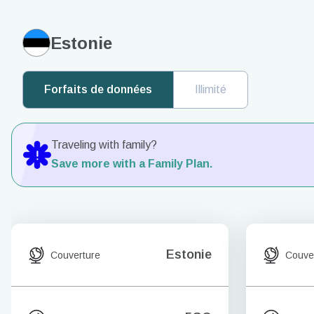
Estonie
Forfaits de données
Illimité
Traveling with family?
Save more with a Family Plan.
Estonie
Couverture
Couve