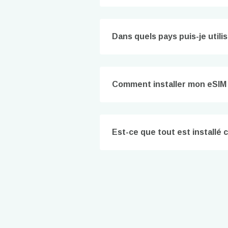
To get
techno
They w
Dans quels pays puis-je utili
or ent
of eSI
Adres
Comment installer mon eSIM 
Sél
Sél
Devise
Est-ce que tout est installé
KRW 
E
TWD 
D