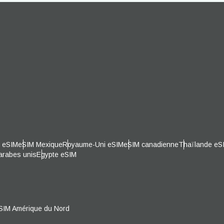
- Euro
THB - Baht Thaïlandais
עברית
العرب
- Peso Philippin
IDR - Roupiah Indonésienne
日本語
한국어
- Dollar Australien
CAD - Dollar Canadien
olski
Português
AED - Dirham Des Emirats Arabe
 Livre Sterling
Unis
ürkçe
简体中文
e eSIM
eSIM Mexique
Royaume-Uni eSIM
eSIM canadienne
Thaïlande eS
arabes unis
Egypte eSIM
 Shekel Israélien
CHF - Franc Suisse
繁體中文
- Dollar Néo Zélandais
USD - Dollar Américain
SIM Amérique du Nord