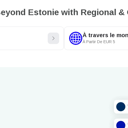
eyond Estonie with Regional & 
À travers le mo
À Partir De
EUR
5