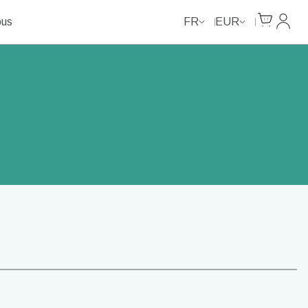
Cart
Mon c
ous
FR
EUR