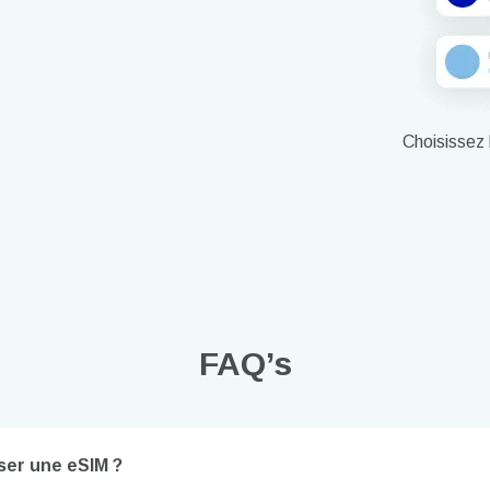
Choisissez 
FAQ’s
Connexion ou inscription
do I get my eSim?
iser une eSIM ?
Continuez vers votre compte ou créez-en un en quelques secondes.