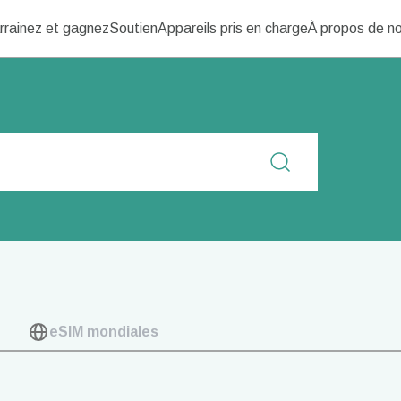
rrainez et gagnez
Soutien
Appareils pris en charge
À propos de n
eSIM mondiales