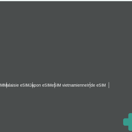
s
IM
Malaisie eSIM
Japon eSIM
eSIM vietnamienne
Inde eSIM