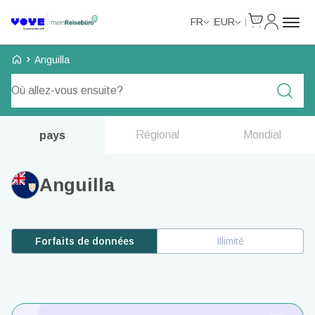
Cart
Mon com
FR
EUR
Voye Homepage
Anguilla
Forfaits de recherche
Régional
Mondial
pays
Anguilla
Forfaits de données
Illimité