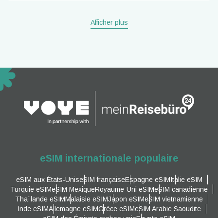
Afficher plus
eSIM internationale populaire
eSIM aux États-Unis
eSIM française
Espagne eSIM
Italie eSIM
Turquie eSIM
eSIM Mexique
Royaume-Uni eSIM
eSIM canadienne
Thaïlande eSIM
Malaisie eSIM
Japon eSIM
eSIM vietnamienne
Inde eSIM
Allemagne eSIM
Grèce eSIM
eSIM Arabie Saoudite