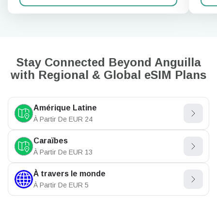
Stay Connected Beyond Anguilla
with Regional & Global eSIM Plans
Amérique Latine
À Partir De
EUR
24
Caraïbes
À Partir De
EUR
13
À travers le monde
À Partir De
EUR
5