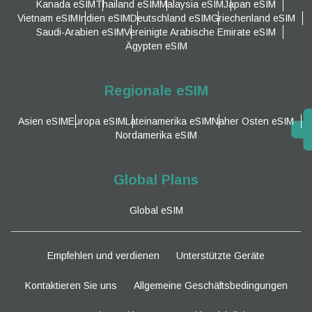
Kanada eSIM
Thailand eSIM
Malaysia eSIM
Japan eSIM
Vietnam eSIM
Indien eSIM
Deutschland eSIM
Griechenland eSIM
Saudi-Arabien eSIM
Vereinigte Arabische Emirate eSIM
Ägypten eSIM
Regionale eSIM
Asien eSIM
Europa eSIM
Lateinamerika eSIM
Naher Osten eSIM
Nordamerika eSIM
Global Plans
Global eSIM
Empfehlen und verdienen
Unterstützte Geräte
Kontaktieren Sie uns
Allgemeine Geschäftsbedingungen