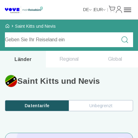
Cart
Mein Kon
DE
EUR
Voye Homepage
Saint Kitts und Nevis
Tarife durchsuchen
Regional
Global
Länder
Saint Kitts und Nevis
Datentarife
Unbegrenzt