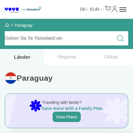
Cart
Mein Kon
DE
EUR
Voye Homepage
Paraguay
Tarife durchsuchen
Regional
Global
Länder
Paraguay
Traveling with family?
Save more with a Family Plan.
View Plans