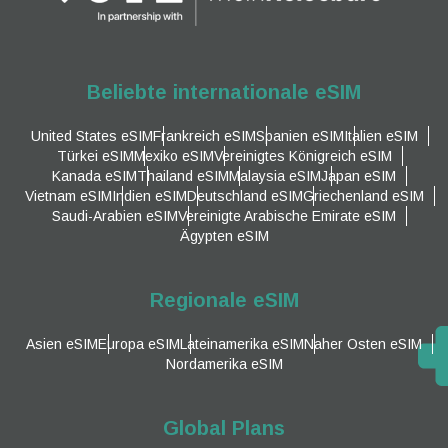
Beliebte internationale eSIM
United States eSIM
Frankreich eSIM
Spanien eSIM
Italien eSIM
Türkei eSIM
Mexiko eSIM
Vereinigtes Königreich eSIM
Kanada eSIM
Thailand eSIM
Malaysia eSIM
Japan eSIM
Vietnam eSIM
Indien eSIM
Deutschland eSIM
Griechenland eSIM
Saudi-Arabien eSIM
Vereinigte Arabische Emirate eSIM
Ägypten eSIM
Regionale eSIM
Asien eSIM
Europa eSIM
Lateinamerika eSIM
Naher Osten eSIM
Nordamerika eSIM
Global Plans