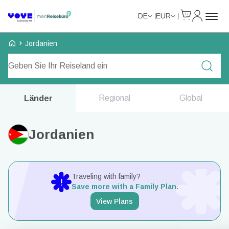
Cart
Mein Kon
DE
EUR
Voye Homepage
Jordanien
Tarife durchsuchen
Regional
Global
Länder
Jordanien
Traveling with family?
Save more with a Family Plan.
View Plans