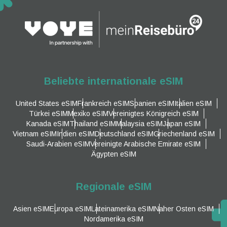
Beliebte internationale eSIM
United States eSIM
Frankreich eSIM
Spanien eSIM
Italien eSIM
Türkei eSIM
Mexiko eSIM
Vereinigtes Königreich eSIM
Kanada eSIM
Thailand eSIM
Malaysia eSIM
Japan eSIM
Vietnam eSIM
Indien eSIM
Deutschland eSIM
Griechenland eSIM
Saudi-Arabien eSIM
Vereinigte Arabische Emirate eSIM
Ägypten eSIM
Regionale eSIM
Asien eSIM
Europa eSIM
Lateinamerika eSIM
Naher Osten eSIM
Nordamerika eSIM