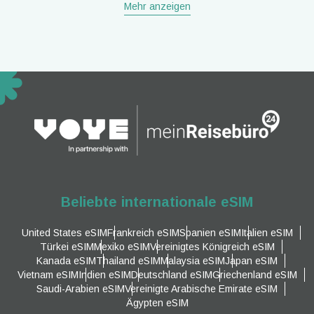
Mehr anzeigen
Beliebte internationale eSIM
United States eSIM
Frankreich eSIM
Spanien eSIM
Italien eSIM
Türkei eSIM
Mexiko eSIM
Vereinigtes Königreich eSIM
Kanada eSIM
Thailand eSIM
Malaysia eSIM
Japan eSIM
Vietnam eSIM
Indien eSIM
Deutschland eSIM
Griechenland eSIM
Saudi-Arabien eSIM
Vereinigte Arabische Emirate eSIM
Ägypten eSIM