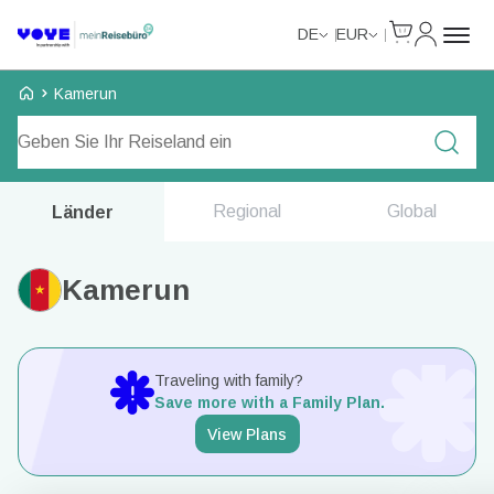
Cart
Mein Kon
DE
EUR
Voye Homepage
Kamerun
Tarife durchsuchen
Regional
Global
Länder
Kamerun
Traveling with family?
Save more with a Family Plan.
View Plans