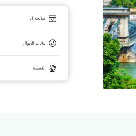
صالحة ل
بيانات الجوال
التغطية