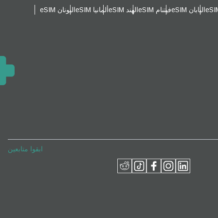
اليابان eSIM
فيتنام eSIM
الهند eSIM
ألمانيا eSIM
اليونان eSIM
ابقوا متابعين