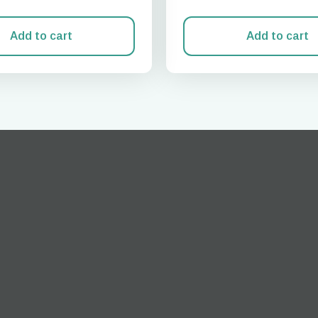
Add to cart
Add to cart
تسجيل الدخول أو إنشاء حساب
النافذة
How do I get my 
تابع إلى حسابك أو أنشئ حساباً في ثوانٍ.
To get your eSIM, start by checking if your device suppor
ology. Then, contact your mobile carrier to request an eSIM acti
will provide you with a QR code or activation details that you c
nter in your device settings. Once activated, you can enjoy the b
of eSIM without needing a physical SI
أو تابع باستخدام البريد الإلكتروني