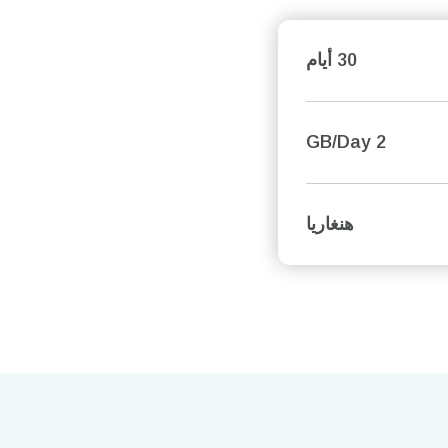
30 أيام
2 GB/Day
هنغاريا