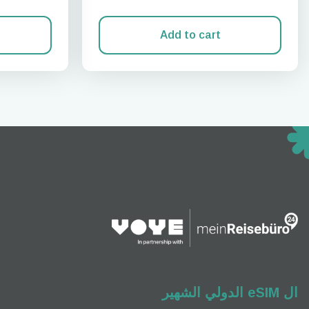
Add to cart
إغلاق 
eSim?
ts eSIM
vation.
an scan
enefits
M card!
ال eSIM الدولي الشهير