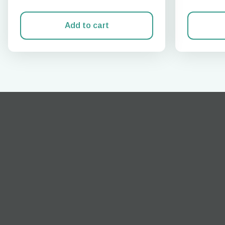
Add to cart
techn
They 
or e