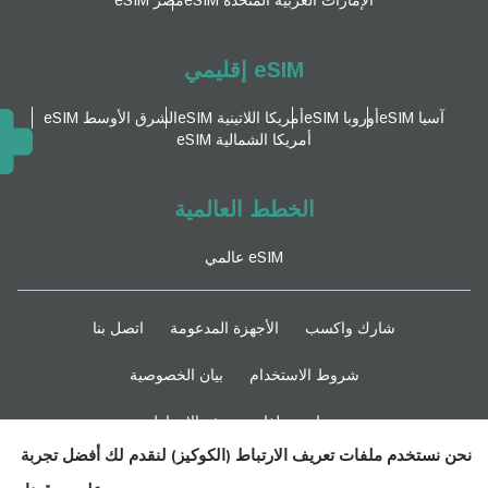
eSIM إقليمي
آسيا eSIM
أوروبا eSIM
أمريكا اللاتينية eSIM
الشرق الأوسط eSIM
أمريكا الشمالية eSIM
الخطط العالمية
eSIM عالمي
شارك واكسب
الأجهزة المدعومة
اتصل بنا
شروط الاستخدام
بيان الخصوصية
سياسة ملفات تعريف الارتباط
نحن نستخدم ملفات تعريف الارتباط (الكوكيز) لنقدم لك أفضل تجربة
ابقوا متابعين