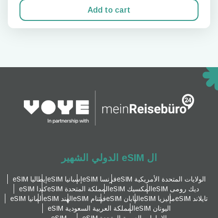
Add to cart
ال eSIM الدولي الشهير
الولايات المتحدة الأمريكية eSIM
فرنسا eSIM
إسبانيا eSIM
إيطاليا eSIM
ديك رومى eSIM
المكسيك eSIM
المملكة المتحدة eSIM
كندا eSIM
تايلاند eSIM
ماليزيا eSIM
اليابان eSIM
فيتنام eSIM
الهند eSIM
ألمانيا eSIM
اليونان eSIM
المملكة العربية السعودية eSIM
الإمارات العربية المتحدة eSIM
مصر eSIM