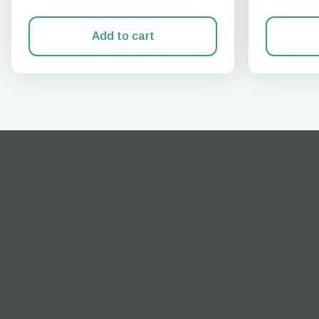
Add to cart
techn
They 
or e