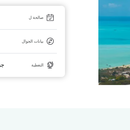
صالحة ل
بيانات الجوال
جز
التغطية