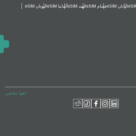
اليابان eSIM
فيتنام eSIM
الهند eSIM
ألمانيا eSIM
اليونان eSIM
ابقوا متابعين