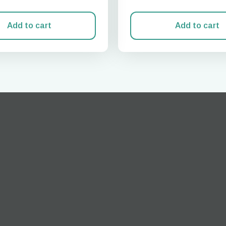
Add to cart
Add to cart
تسجيل الدخول أو إنشاء حساب
النافذة
How do I get my 
تابع إلى حسابك أو أنشئ حساباً في ثوانٍ.
To get your eSIM, start by checking if your device suppor
ology. Then, contact your mobile carrier to request an eSIM acti
will provide you with a QR code or activation details that you c
nter in your device settings. Once activated, you can enjoy the b
of eSIM without needing a physical SI
أو تابع باستخدام البريد الإلكتروني