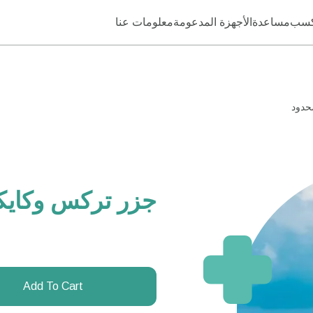
كسب
مساعدة
الأجهزة المدعومة
معلومات عنا
جزر تركس وكايكوس – 20 يومًا
Add To Cart