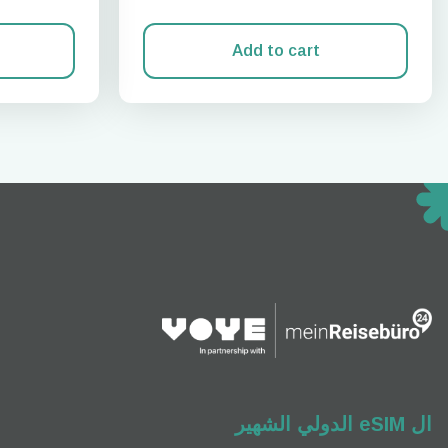
Add to cart
إغلاق 
eSim?
ts eSIM
vation.
an scan
enefits
M card!
ال eSIM الدولي الشهير