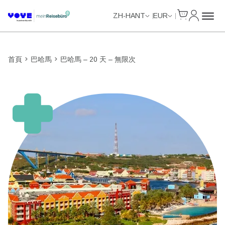
Cart
我的帳戶
Unlimited Data
Unlimited Data
Unlimited Data
Unlimited Data
ZH-HANT
EUR
首頁
巴哈馬
巴哈馬 – 20 天 – 無限次