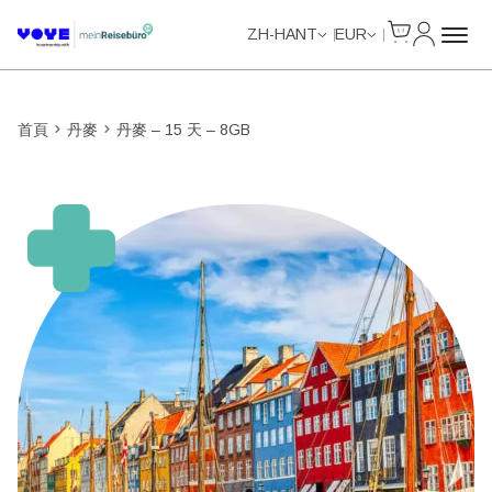
Cart
我的帳戶
Unlimited Data
Unlimited Data
Unlimited Data
Unlimited Data
ZH-HANT
EUR
首頁
丹麥
丹麥 – 15 天 – 8GB