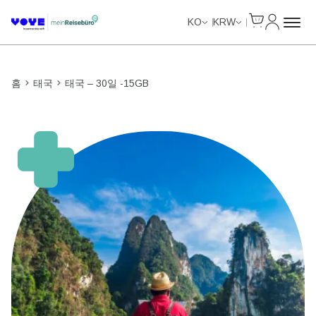
Cart
내 계정
Unlimited Data
Unlimited Data
KO
KRW
홈
태국
태국 – 30일 -15GB