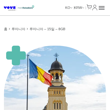
Cart
내 계정
Unlimited Data
Unlimited Data
Unlimited Data
Unlimited Data
KO
KRW
홈
루마니아
루마니아 – 15일 – 8GB