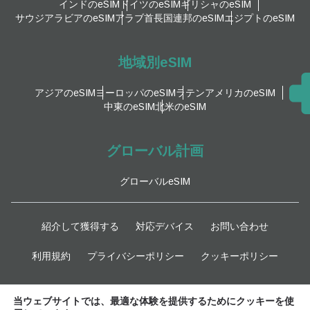
インドのeSIM
ドイツのeSIM
ギリシャのeSIM
サウジアラビアのeSIM
アラブ首長国連邦のeSIM
エジプトのeSIM
地域別eSIM
アジアのeSIM
ヨーロッパのeSIM
ラテンアメリカのeSIM
中東のeSIM
北米のeSIM
グローバル計画
グローバルeSIM
紹介して獲得する
対応デバイス
お問い合わせ
利用規約
プライバシーポリシー
クッキーポリシー
最新情報
当ウェブサイトでは、最適な体験を提供するためにクッキーを使