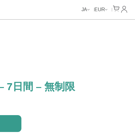
Unlimited Data
Unlimited Data
Unlimited Data
Unlimited Data
Cart
マイ
JA
EUR
 7日間 – 無制限