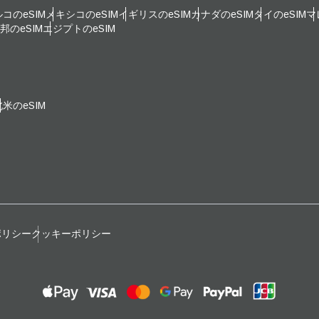
ルアドレス
コのeSIM
メキシコのeSIM
イギリスのeSIM
カナダのeSIM
タイのeSIM
マ
貨を選択
のeSIM
エジプトのeSIM
OTPを送信
語を選択
を検索
北米のeSIM
W - 韓国ウォン
SGD - シンガポール・ドル
nglish
Español
D - 新台湾ドル
JPY - 日本円
eutsch
Français
ポリシー
クッキーポリシー
 - ユーロ
THB - タイ・バーツ
עברית
العرب
P - フィリピン・ペソ
IDR - インドネシア・ルピア