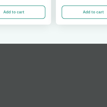
Add to cart
Add to cart
ログインまたは登録
do I get my eSim?
アカウントにログインするか、数秒でアカウントを作成してください。
 your eSIM, start by checking if your device supports eSIM
logy. Then, contact your mobile carrier to request an eSIM activ
ill provide you with a QR code or activation details that you ca
er in your device settings. Once activated, you can enjoy the ben
M without needing a physical SIM card!
またはメールで続ける