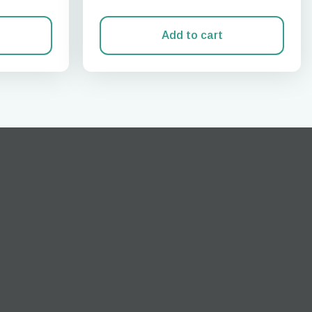
Add to cart
ポップアップを閉じる
ation.
n scan
efits