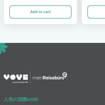
Add to cart
How 
To get
techno
They w
or ent
of eSI
人気の国際eSIM