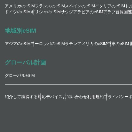
メー
アメリカのeSIM
フランスのeSIM
スペインのeSIM
イタリアのeSIM
トル
通
ドイツのeSIM
ギリシャのeSIM
サウジアラビアのeSIM
アラブ首長国連邦
言
通貨
地域別eSIM
アジアのeSIM
ヨーロッパのeSIM
ラテンアメリカのeSIM
中東のeSIM
KR
グローバル計画
E
グローバルeSIM
TW
D
紹介して獲得する
対応デバイス
お問い合わせ
利用規約
プライバシー
EUR
ية
PH