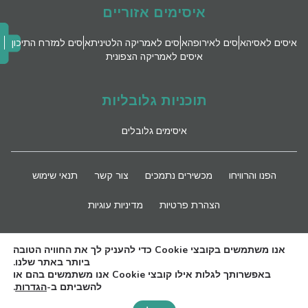
איסימים אזוריים
איסים לאסיה
איסים לאירופה
איסים לאמריקה הלטינית
איסים למזרח התיכון
איסים לאמריקה הצפונית
תוכניות גלובליות
איסימים גלובלים
הפנו והרוויחו
מכשירים נתמכים
צור קשר
תנאי שימוש
הצהרת פרטיות
מדיניות עוגיות
השארו מעודכנים
אנו משתמשים בקובצי Cookie כדי להעניק לך את החוויה הטובה
ביותר באתר שלנו.
באפשרותך לגלות אילו קובצי Cookie אנו משתמשים בהם או
להשביתם ב-
הגדרות
.
Need Help?