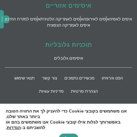
איסימים אזוריים
איסים לאסיה
איסים לאירופה
איסים לאמריקה הלטינית
איסים למזרח התיכון
איסים לאמריקה הצפונית
תוכניות גלובליות
איסימים גלובלים
הפנו והרוויחו
מכשירים נתמכים
צור קשר
תנאי שימוש
הצהרת פרטיות
מדיניות עוגיות
השארו מעודכנים
אנו משתמשים בקובצי Cookie כדי להעניק לך את החוויה הטובה
ביותר באתר שלנו.
באפשרותך לגלות אילו קובצי Cookie אנו משתמשים בהם או
להשביתם ב-
הגדרות
.
Need Help?