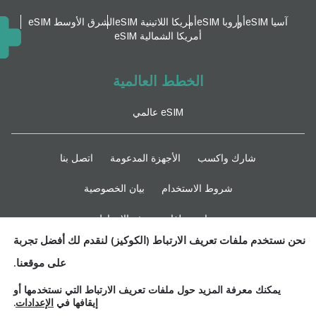
آسيا eSIM
أوروبا eSIM
أمريكا اللاتينية eSIM
الشرق الأوسط eSIM
أمريكا الشمالية eSIM
الخطط العالمية
eSIM عالمي
شارك واكسب
الأجهزة المدعومة
اتصل بنا
شروط الاستخدام
بيان الخصوصية
سياسة ملفات تعريف الارتباط
نحن نستخدم ملفات تعريف الارتباط (الكوكيز) لنقدم لك أفضل تجربة
ابقوا متابعين
على موقعنا.
يمكنك معرفة المزيد حول ملفات تعريف الارتباط التي نستخدمها أو
إيقافها في
الإعدادات
.