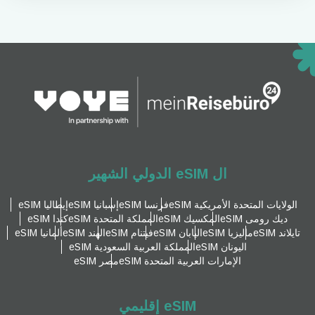
ال eSIM الدولي الشهير
الولايات المتحدة الأمريكية eSIM
فرنسا eSIM
إسبانيا eSIM
إيطاليا eSIM
ديك رومى eSIM
المكسيك eSIM
المملكة المتحدة eSIM
كندا eSIM
تايلاند eSIM
ماليزيا eSIM
اليابان eSIM
فيتنام eSIM
الهند eSIM
ألمانيا eSIM
اليونان eSIM
المملكة العربية السعودية eSIM
الإمارات العربية المتحدة eSIM
مصر eSIM
eSIM إقليمي