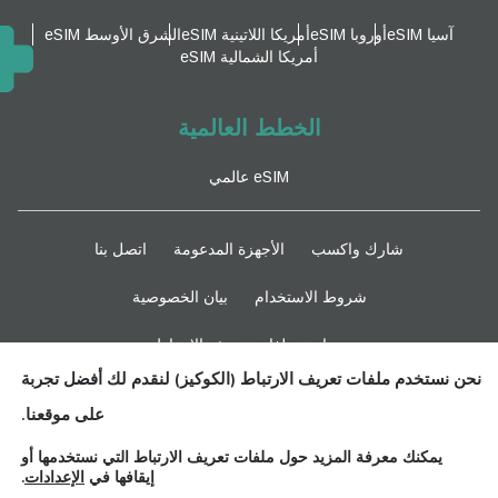
آسيا eSIM
أوروبا eSIM
أمريكا اللاتينية eSIM
الشرق الأوسط eSIM
أمريكا الشمالية eSIM
الخطط العالمية
eSIM عالمي
شارك واكسب
الأجهزة المدعومة
اتصل بنا
شروط الاستخدام
بيان الخصوصية
سياسة ملفات تعريف الارتباط
نحن نستخدم ملفات تعريف الارتباط (الكوكيز) لنقدم لك أفضل تجربة
ابقوا متابعين
على موقعنا.
يمكنك معرفة المزيد حول ملفات تعريف الارتباط التي نستخدمها أو
إيقافها في
الإعدادات
.