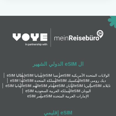
ال eSIM الدولي الشهير
الولايات المتحدة الأمريكية eSIM
فرنسا eSIM
إسبانيا eSIM
إيطاليا eSIM
ديك رومى eSIM
المكسيك eSIM
المملكة المتحدة eSIM
كندا eSIM
تايلاند eSIM
ماليزيا eSIM
اليابان eSIM
فيتنام eSIM
الهند eSIM
ألمانيا eSIM
اليونان eSIM
المملكة العربية السعودية eSIM
الإمارات العربية المتحدة eSIM
مصر eSIM
eSIM إقليمي