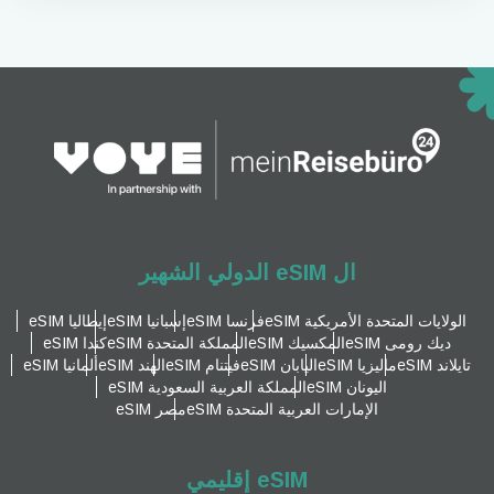
ال eSIM الدولي الشهير
الولايات المتحدة الأمريكية eSIM
فرنسا eSIM
إسبانيا eSIM
إيطاليا eSIM
ديك رومى eSIM
المكسيك eSIM
المملكة المتحدة eSIM
كندا eSIM
تايلاند eSIM
ماليزيا eSIM
اليابان eSIM
فيتنام eSIM
الهند eSIM
ألمانيا eSIM
اليونان eSIM
المملكة العربية السعودية eSIM
الإمارات العربية المتحدة eSIM
مصر eSIM
eSIM إقليمي