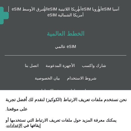
آسيا eSIM
أوروبا eSIM
أمريكا اللاتينية eSIM
الشرق الأوسط eSIM
أمريكا الشمالية eSIM
الخطط العالمية
eSIM عالمي
شارك واكسب
الأجهزة المدعومة
اتصل بنا
شروط الاستخدام
بيان الخصوصية
سياسة ملفات تعريف الارتباط
نحن نستخدم ملفات تعريف الارتباط (الكوكيز) لنقدم لك أفضل تجربة
ابقوا متابعين
على موقعنا.
يمكنك معرفة المزيد حول ملفات تعريف الارتباط التي نستخدمها أو
إيقافها في
الإعدادات
.