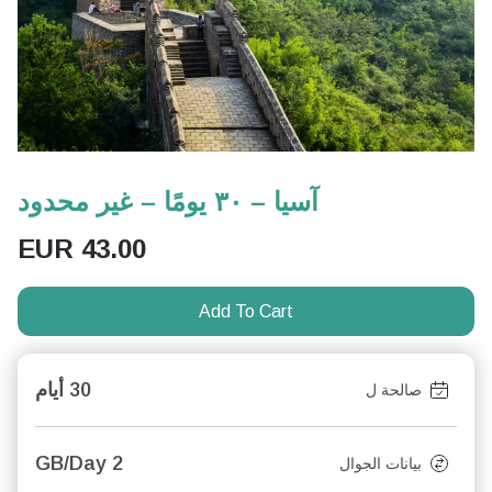
آسيا – ٣٠ يومًا – غير محدود
EUR
43.00
Add To Cart
30 أيام
صالحة ل
2 GB/Day
بيانات الجوال