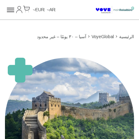
Cart
حسابي
Unlimited Data
Unlimited Data
Unlimited Data
Unlimited Data
EUR
AR
الرئيسية
VoyeGlobal
آسيا – ٣٠ يومًا – غير محدود